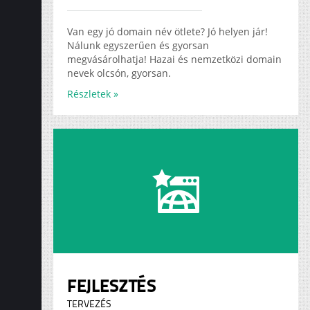
ADS
KARRIER
Van egy jó domain név ötlete? Jó helyen jár!
Nálunk egyszerűen és gyorsan
megvásárolhatja! Hazai és nemzetközi domain
nevek olcsón, gyorsan.
Részletek »
FEJLESZTÉS
TERVEZÉS