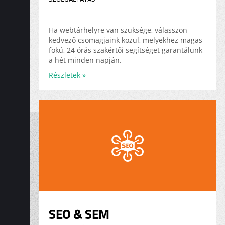
Ha webtárhelyre van szüksége, válasszon
kedvező csomagjaink közül, melyekhez magas
fokú, 24 órás szakértői segítséget garantálunk
a hét minden napján.
Részletek »
SEO & SEM