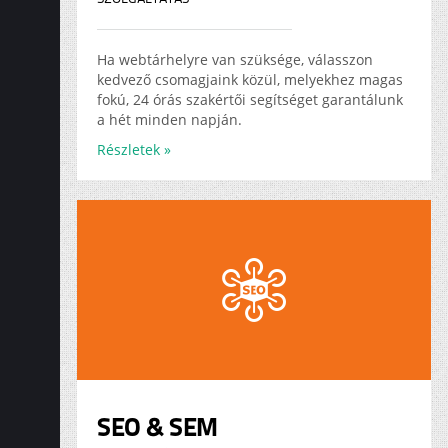
Ha webtárhelyre van szüksége, válasszon
kedvező csomagjaink közül, melyekhez magas
fokú, 24 órás szakértői segítséget garantálunk
a hét minden napján.
Részletek »
SEO & SEM