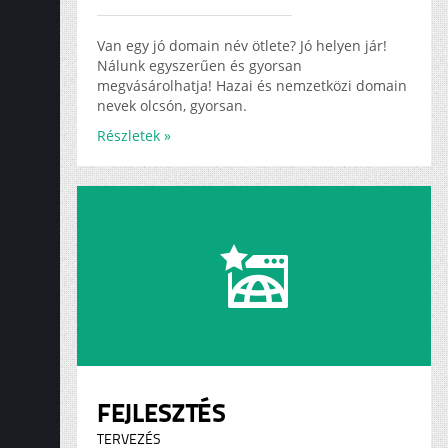
ADS
KARRIER
Van egy jó domain név ötlete? Jó helyen jár!
Nálunk egyszerűen és gyorsan
megvásárolhatja! Hazai és nemzetközi domain
nevek olcsón, gyorsan.
Részletek »
FEJLESZTÉS
TERVEZÉS