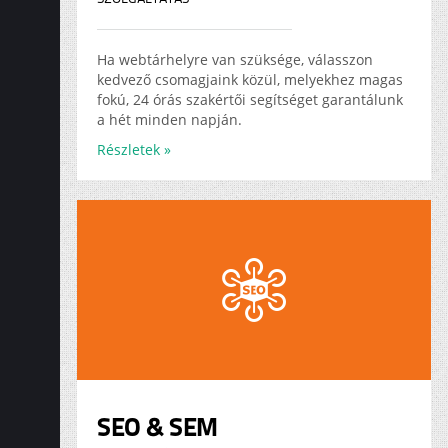
Ha webtárhelyre van szüksége, válasszon
kedvező csomagjaink közül, melyekhez magas
fokú, 24 órás szakértői segítséget garantálunk
a hét minden napján.
Részletek »
SEO & SEM