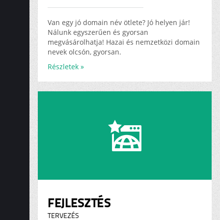
ADS
KARRIER
Van egy jó domain név ötlete? Jó helyen jár!
Nálunk egyszerűen és gyorsan
megvásárolhatja! Hazai és nemzetközi domain
nevek olcsón, gyorsan.
Részletek »
FEJLESZTÉS
TERVEZÉS