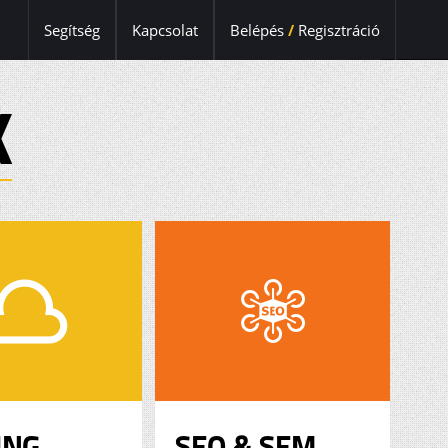
Segítség
Kapcsolat
Belépés
/
Regisztráció
K
ING
SEO & SEM