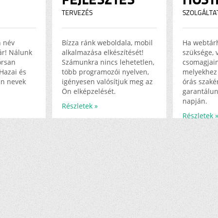
TERVEZÉS
SZOLGÁLTA
n név
Bízza ránk weboldala, mobil
Ha webtár
jár! Nálunk
alkalmazása elkészítését!
szüksége, 
orsan
Számunkra nincs lehetetlen,
csomagjain
Hazai és
több programozói nyelven,
melyekhez 
in nevek
igényesen valósítjuk meg az
órás szakér
Ön elképzelését.
garantálun
napján.
Részletek »
Részletek 