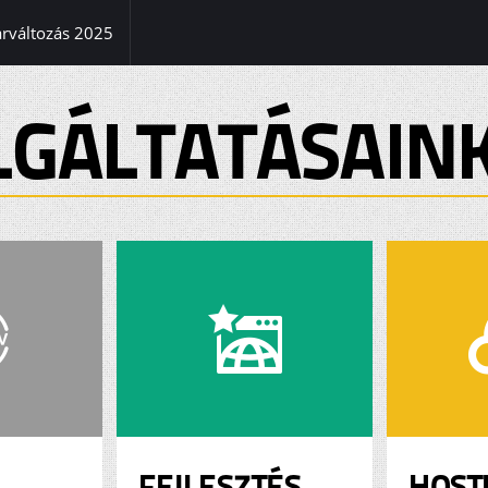
(current)
árváltozás 2025
LGÁLTATÁSAIN
FEJLESZTÉS
HOST