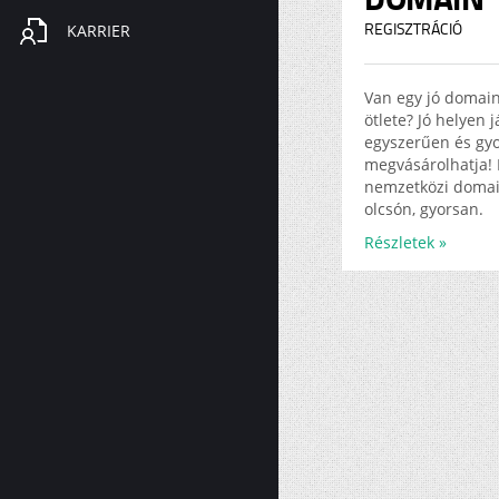
KARRIER
REGISZTRÁCIÓ
Van egy jó domai
ötlete? Jó helyen 
egyszerűen és gy
megvásárolhatja! 
nemzetközi doma
olcsón, gyorsan.
Részletek »