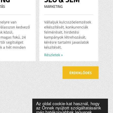
TÁS
MARKETING
helyre van
Vállaljuk kulcsszóelemzések
válasszon kedvező
elkészítését, konkurenciák
k közül,
felmérését, hirdetési
magas fokú, 24
kampányok létrehozását,
tői segítséget
kérésre tartalmi javaslatok
k a hét minden
készítését.
Részletek »
»
ÉRDEKLŐDÉS
Az oldal cookie-kat használ, hogy
az Önnek nyújtott szolgáltatásaink
még hatékonyabbak legyenek.