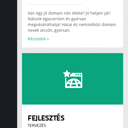
ADS
KARRIER
Van egy jó domain név ötlete? Jó helyen jár!
Nálunk egyszerűen és gyorsan
megvásárolhatja! Hazai és nemzetközi domain
nevek olcsón, gyorsan.
Részletek »
FEJLESZTÉS
TERVEZÉS