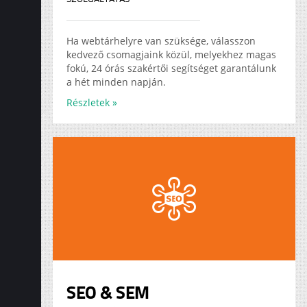
Ha webtárhelyre van szüksége, válasszon
kedvező csomagjaink közül, melyekhez magas
fokú, 24 órás szakértői segítséget garantálunk
a hét minden napján.
Részletek »
SEO & SEM