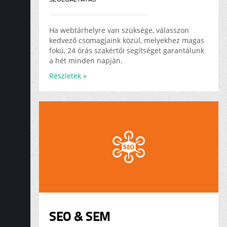
Ha webtárhelyre van szüksége, válasszon
kedvező csomagjaink közül, melyekhez magas
fokú, 24 órás szakértői segítséget garantálunk
a hét minden napján.
Részletek »
SEO & SEM