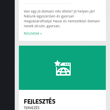
ADS
KARRIER
Van egy jó domain név ötlete? Jó helyen jár!
Nálunk egyszerűen és gyorsan
megvásárolhatja! Hazai és nemzetközi domain
nevek olcsón, gyorsan.
Részletek »
FEJLESZTÉS
TERVEZÉS