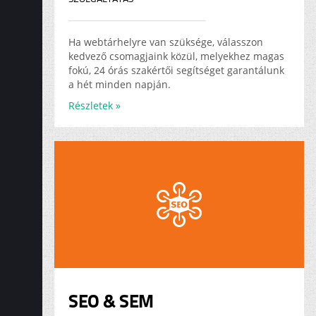
Ha webtárhelyre van szüksége, válasszon
kedvező csomagjaink közül, melyekhez magas
fokú, 24 órás szakértői segítséget garantálunk
a hét minden napján.
Részletek »
SEO & SEM