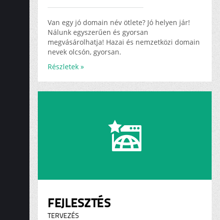
ADS
KARRIER
Van egy jó domain név ötlete? Jó helyen jár!
Nálunk egyszerűen és gyorsan
megvásárolhatja! Hazai és nemzetközi domain
nevek olcsón, gyorsan.
Részletek »
FEJLESZTÉS
TERVEZÉS