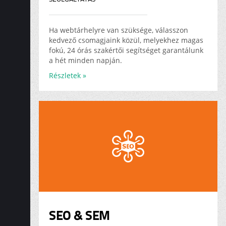
Ha webtárhelyre van szüksége, válasszon
kedvező csomagjaink közül, melyekhez magas
fokú, 24 órás szakértői segítséget garantálunk
a hét minden napján.
Részletek »
SEO & SEM