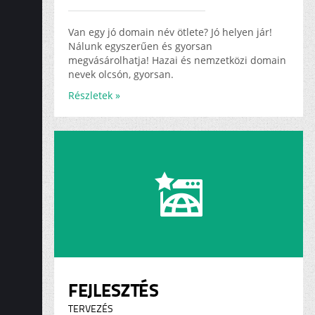
ADS
KARRIER
Van egy jó domain név ötlete? Jó helyen jár!
Nálunk egyszerűen és gyorsan
megvásárolhatja! Hazai és nemzetközi domain
nevek olcsón, gyorsan.
Részletek »
FEJLESZTÉS
TERVEZÉS