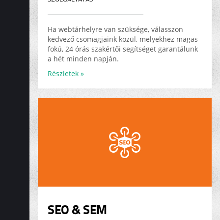
Ha webtárhelyre van szüksége, válasszon
kedvező csomagjaink közül, melyekhez magas
fokú, 24 órás szakértői segítséget garantálunk
a hét minden napján.
Részletek »
SEO & SEM