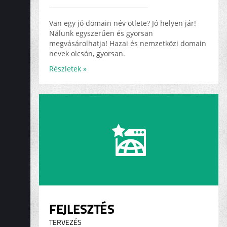
ADS
KARRIER
Van egy jó domain név ötlete? Jó helyen jár!
Nálunk egyszerűen és gyorsan
megvásárolhatja! Hazai és nemzetközi domain
nevek olcsón, gyorsan.
Részletek »
FEJLESZTÉS
TERVEZÉS