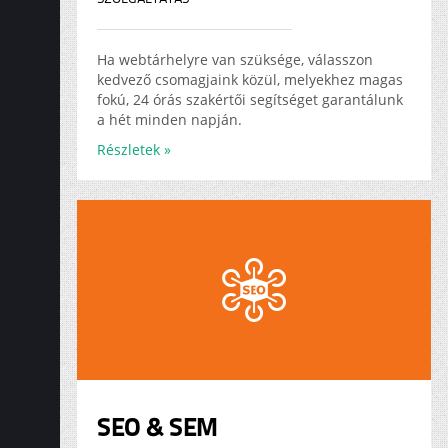
Ha webtárhelyre van szüksége, válasszon
kedvező csomagjaink közül, melyekhez magas
fokú, 24 órás szakértői segítséget garantálunk
a hét minden napján.
Részletek »
SEO & SEM