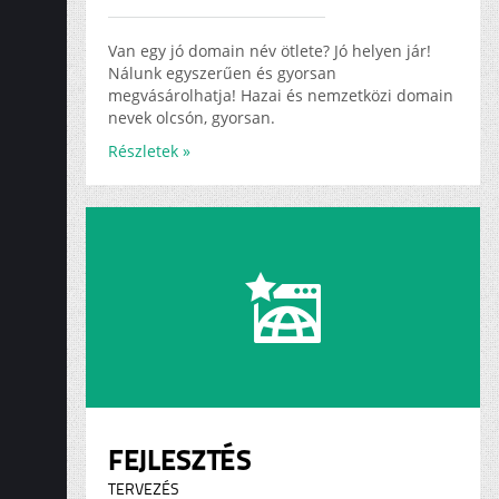
ADS
KARRIER
Van egy jó domain név ötlete? Jó helyen jár!
Nálunk egyszerűen és gyorsan
megvásárolhatja! Hazai és nemzetközi domain
nevek olcsón, gyorsan.
Részletek »
FEJLESZTÉS
TERVEZÉS