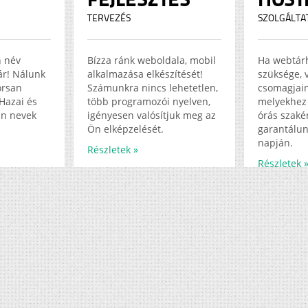
TERVEZÉS
SZOLGÁLTA
n név
Bízza ránk weboldala, mobil
Ha webtár
jár! Nálunk
alkalmazása elkészítését!
szüksége, 
orsan
Számunkra nincs lehetetlen,
csomagjain
Hazai és
több programozói nyelven,
melyekhez 
in nevek
igényesen valósítjuk meg az
órás szakér
Ön elképzelését.
garantálun
napján.
Részletek »
Részletek 