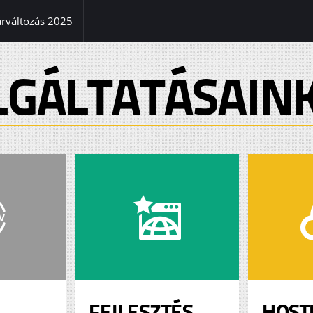
(current)
árváltozás 2025
LGÁLTATÁSAIN
FEJLESZTÉS
HOST