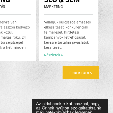
TÁS
MARKETING
helyre van
Vállaljuk kulcsszóelemzések
válasszon kedvező
elkészítését, konkurenciák
k közül,
felmérését, hirdetési
magas fokú, 24
kampányok létrehozását,
tői segítséget
kérésre tartalmi javaslatok
k a hét minden
készítését.
Részletek »
»
ÉRDEKLŐDÉS
Az oldal cookie-kat használ, hogy
az Önnek nyújtott szolgáltatásaink
még hatékonyabbak legyenek.