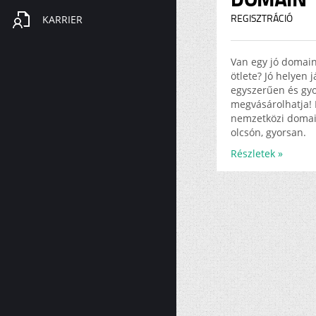
KARRIER
REGISZTRÁCIÓ
Van egy jó domai
ötlete? Jó helyen 
egyszerűen és gy
megvásárolhatja! 
nemzetközi doma
olcsón, gyorsan.
Részletek »