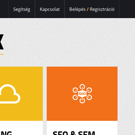
Segítség
Kapcsolat
Belépés
/
Regisztráció
K
ING
SEO & SEM