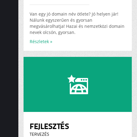
ADS
KARRIER
Van egy jó domain név ötlete? Jó helyen jár!
Nálunk egyszerűen és gyorsan
megvásárolhatja! Hazai és nemzetközi domain
nevek olcsón, gyorsan.
Részletek »
FEJLESZTÉS
TERVEZÉS