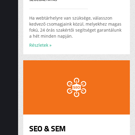
Ha webtárhelyre van szüksége, válasszon
kedvező csomagjaink közül, melyekhez magas
fokú, 24 órás szakértői segítséget garantálunk
a hét minden napján.
Részletek »
SEO & SEM