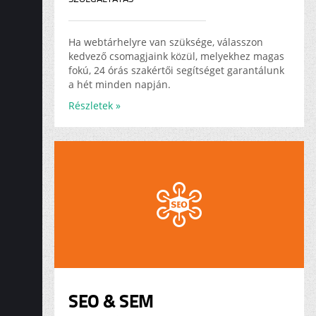
Ha webtárhelyre van szüksége, válasszon
kedvező csomagjaink közül, melyekhez magas
fokú, 24 órás szakértői segítséget garantálunk
a hét minden napján.
Részletek »
SEO & SEM