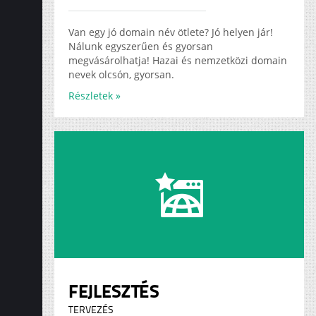
ADS
KARRIER
Van egy jó domain név ötlete? Jó helyen jár!
Nálunk egyszerűen és gyorsan
megvásárolhatja! Hazai és nemzetközi domain
nevek olcsón, gyorsan.
Részletek »
FEJLESZTÉS
TERVEZÉS