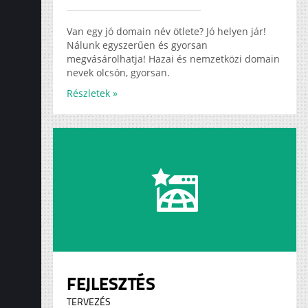
ADS
KARRIER
Van egy jó domain név ötlete? Jó helyen jár!
Nálunk egyszerűen és gyorsan
megvásárolhatja! Hazai és nemzetközi domain
nevek olcsón, gyorsan.
Részletek »
FEJLESZTÉS
TERVEZÉS