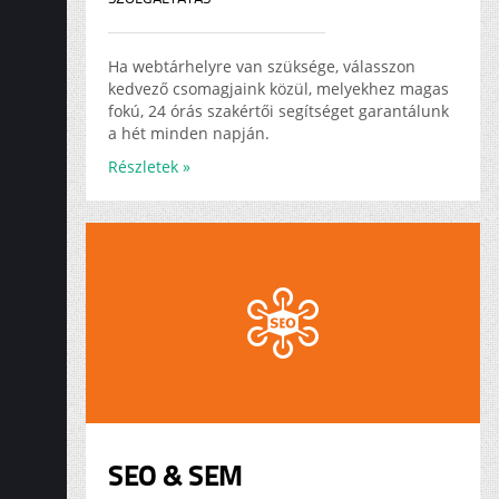
Ha webtárhelyre van szüksége, válasszon
kedvező csomagjaink közül, melyekhez magas
fokú, 24 órás szakértői segítséget garantálunk
a hét minden napján.
Részletek »
SEO & SEM