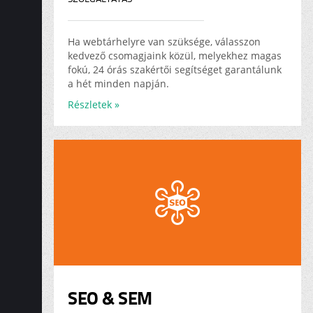
Ha webtárhelyre van szüksége, válasszon
kedvező csomagjaink közül, melyekhez magas
fokú, 24 órás szakértői segítséget garantálunk
a hét minden napján.
Részletek »
SEO & SEM