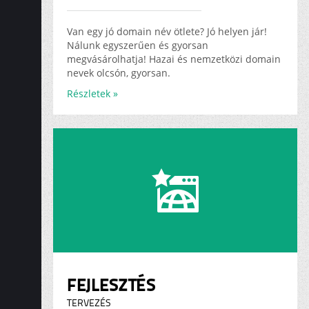
ADS
KARRIER
Van egy jó domain név ötlete? Jó helyen jár!
Nálunk egyszerűen és gyorsan
megvásárolhatja! Hazai és nemzetközi domain
nevek olcsón, gyorsan.
Részletek »
FEJLESZTÉS
TERVEZÉS