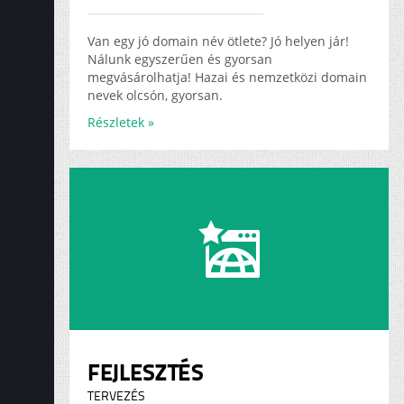
ADS
KARRIER
Van egy jó domain név ötlete? Jó helyen jár!
Nálunk egyszerűen és gyorsan
megvásárolhatja! Hazai és nemzetközi domain
nevek olcsón, gyorsan.
Részletek »
FEJLESZTÉS
TERVEZÉS