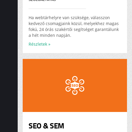
Ha webtárhelyre van szüksége, válasszon
kedvező csomagjaink közül, melyekhez magas
fokú, 24 órás szakértői segítséget garantálunk
a hét minden napján.
Részletek »
SEO & SEM