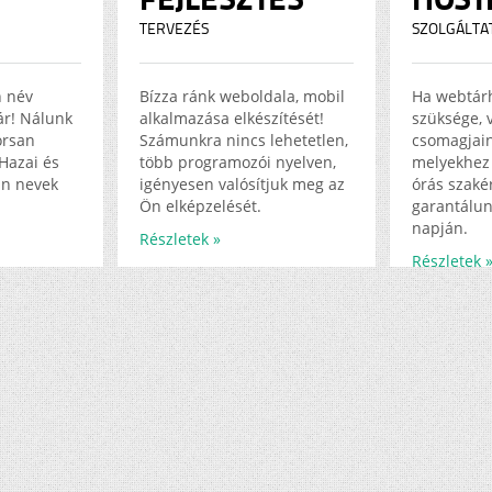
TERVEZÉS
SZOLGÁLTA
n név
Bízza ránk weboldala, mobil
Ha webtár
jár! Nálunk
alkalmazása elkészítését!
szüksége, 
orsan
Számunkra nincs lehetetlen,
csomagjain
Hazai és
több programozói nyelven,
melyekhez 
in nevek
igényesen valósítjuk meg az
órás szakér
Ön elképzelését.
garantálun
napján.
Részletek »
Részletek 