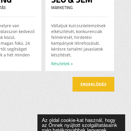
TÁS
MARKETING
helyre van
Vállaljuk kulcsszóelemzések
válasszon kedvező
elkészítését, konkurenciák
k közül,
felmérését, hirdetési
magas fokú, 24
kampányok létrehozását,
tői segítséget
kérésre tartalmi javaslatok
k a hét minden
készítését.
Részletek »
»
ÉRDEKLŐDÉS
Az oldal cookie-kat használ, hogy
az Önnek nyújtott szolgáltatásaink
még hatékonyabbak legyenek.