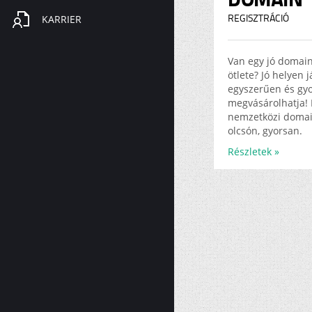
KARRIER
REGISZTRÁCIÓ
Van egy jó domai
ötlete? Jó helyen 
egyszerűen és gy
megvásárolhatja! 
nemzetközi doma
olcsón, gyorsan.
Részletek »