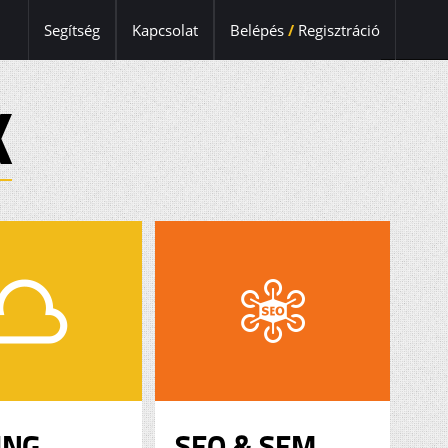
Segítség
Kapcsolat
Belépés
/
Regisztráció
K
ING
SEO & SEM