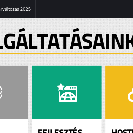
(current)
árváltozás 2025
LGÁLTATÁSAIN
FEJLESZTÉS
HOST