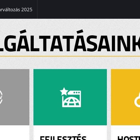
(current)
árváltozás 2025
LGÁLTATÁSAIN
FEJLESZTÉS
HOST