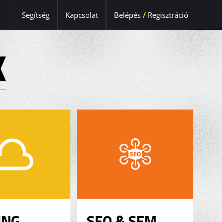
Segítség
Kapcsolat
Belépés
/
Regisztráció
K
ING
SEO & SEM