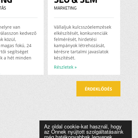
TÁS
MARKETING
helyre van
Vállaljuk kulcsszóelemzések
válasszon kedvező
elkészítését, konkurenciák
k közül,
felmérését, hirdetési
magas fokú, 24
kampányok létrehozását,
tői segítséget
kérésre tartalmi javaslatok
k a hét minden
készítését.
Részletek »
»
ÉRDEKLŐDÉS
Az oldal cookie-kat használ, hogy
az Önnek nyújtott szolgáltatásaink
még hatékonyabbak legyenek.