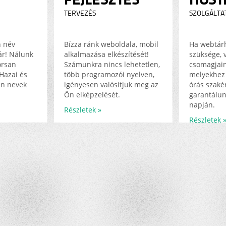
TERVEZÉS
SZOLGÁLTA
n név
Bízza ránk weboldala, mobil
Ha webtár
jár! Nálunk
alkalmazása elkészítését!
szüksége, 
orsan
Számunkra nincs lehetetlen,
csomagjain
Hazai és
több programozói nyelven,
melyekhez 
in nevek
igényesen valósítjuk meg az
órás szakér
Ön elképzelését.
garantálun
napján.
Részletek »
Részletek 