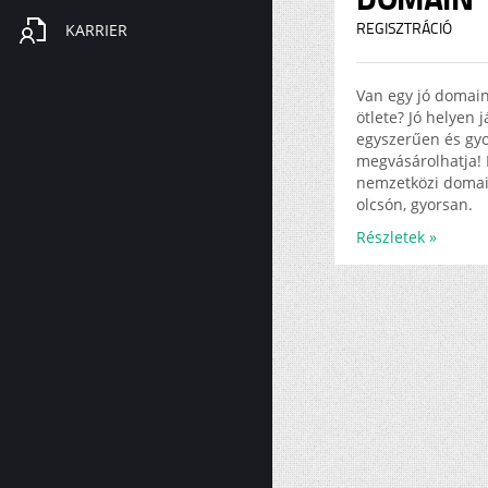
KARRIER
REGISZTRÁCIÓ
Van egy jó domai
ötlete? Jó helyen 
egyszerűen és gy
megvásárolhatja! 
nemzetközi doma
olcsón, gyorsan.
Részletek »