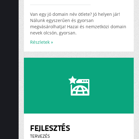
ADS
KARRIER
Van egy jó domain név ötlete? Jó helyen jár!
Nálunk egyszerűen és gyorsan
megvásárolhatja! Hazai és nemzetközi domain
nevek olcsón, gyorsan.
Részletek »
FEJLESZTÉS
TERVEZÉS