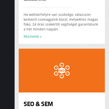
Ha webtárhelyre van szüksége, válasszon
kedvező csomagjaink közül, melyekhez magas
fokú, 24 órás szakértői segítséget garantálunk
a hét minden napján.
Részletek »
SEO & SEM