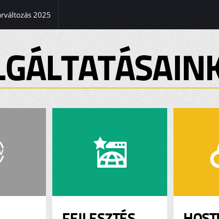
(current)
árváltozás 2025
LGÁLTATÁSAIN
FEJLESZTÉS
HOST