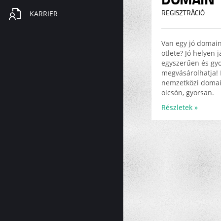
KARRIER
REGISZTRÁCIÓ
Van egy jó domai
ötlete? Jó helyen 
egyszerűen és gy
megvásárolhatja! 
nemzetközi doma
olcsón, gyorsan.
Részletek »