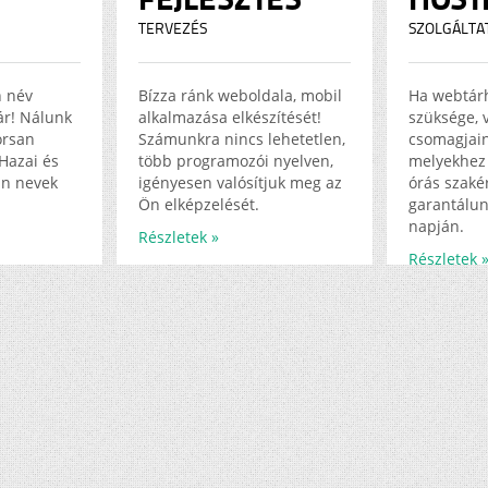
TERVEZÉS
SZOLGÁLTA
n név
Bízza ránk weboldala, mobil
Ha webtár
jár! Nálunk
alkalmazása elkészítését!
szüksége, 
orsan
Számunkra nincs lehetetlen,
csomagjain
Hazai és
több programozói nyelven,
melyekhez 
in nevek
igényesen valósítjuk meg az
órás szakér
Ön elképzelését.
garantálun
napján.
Részletek »
Részletek 