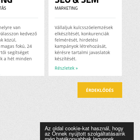
TÁS
MARKETING
helyre van
Vállaljuk kulcsszóelemzések
válasszon kedvező
elkészítését, konkurenciák
k közül,
felmérését, hirdetési
magas fokú, 24
kampányok létrehozását,
tői segítséget
kérésre tartalmi javaslatok
k a hét minden
készítését.
Részletek »
»
ÉRDEKLŐDÉS
Az oldal cookie-kat használ, hogy
az Önnek nyújtott szolgáltatásaink
még hatékonyabbak legyenek.