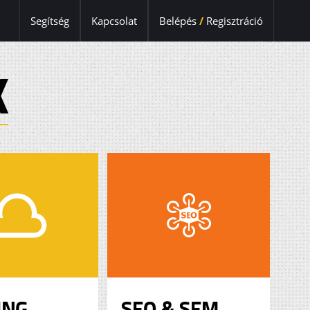
Segítség
Kapcsolat
Belépés
/
Regisztráció
K
ING
SEO & SEM