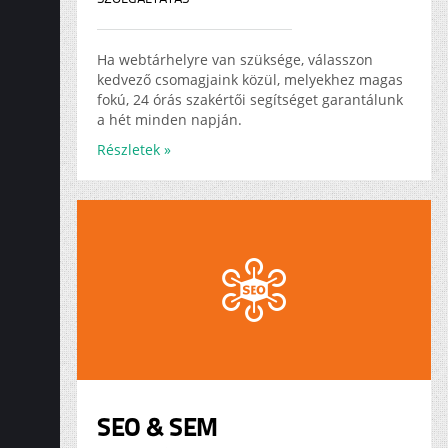
Ha webtárhelyre van szüksége, válasszon
kedvező csomagjaink közül, melyekhez magas
fokú, 24 órás szakértői segítséget garantálunk
a hét minden napján.
Részletek »
SEO & SEM