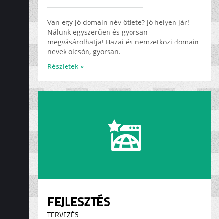
ADS
KARRIER
Van egy jó domain név ötlete? Jó helyen jár!
Nálunk egyszerűen és gyorsan
megvásárolhatja! Hazai és nemzetközi domain
nevek olcsón, gyorsan.
Részletek »
FEJLESZTÉS
TERVEZÉS