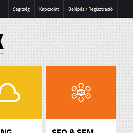
Segítség
Kapcsolat
Belépés
/
Regisztráció
K
ING
SEO & SEM