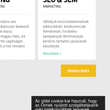
TÁS
MARKETING
helyre van
Vállaljuk kulcsszóelemzések
válasszon kedvező
elkészítését, konkurenciák
k közül,
felmérését, hirdetési
magas fokú, 24
kampányok létrehozását,
tői segítséget
kérésre tartalmi javaslatok
k a hét minden
készítését.
Részletek »
»
ÉRDEKLŐDÉS
Az oldal cookie-kat használ, hogy
az Önnek nyújtott szolgáltatásaink
még hatékonyabbak legyenek.