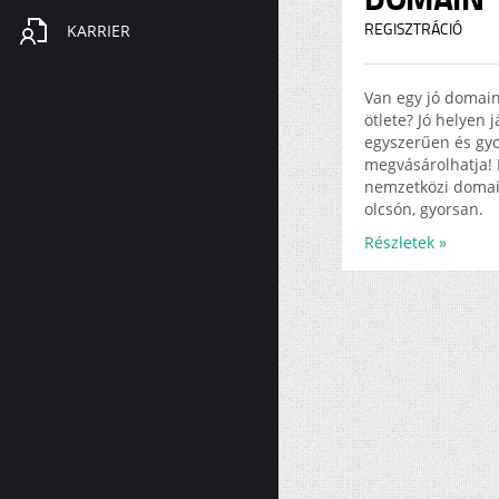
KARRIER
REGISZTRÁCIÓ
Van egy jó domai
ötlete? Jó helyen 
egyszerűen és gy
megvásárolhatja! 
nemzetközi doma
olcsón, gyorsan.
Részletek »