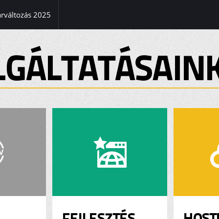
(current)
árváltozás 2025
LGÁLTATÁSAIN
FEJLESZTÉS
HOST