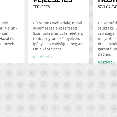
TERVEZÉS
SZOLGÁLTA
n név
Bízza ránk weboldala, mobil
Ha webtár
jár! Nálunk
alkalmazása elkészítését!
szüksége, 
orsan
Számunkra nincs lehetetlen,
csomagjain
Hazai és
több programozói nyelven,
melyekhez 
in nevek
igényesen valósítjuk meg az
órás szakér
Ön elképzelését.
garantálun
napján.
Részletek »
Részletek 