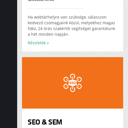
Ha webtárhelyre van szüksége, válasszon
kedvező csomagjaink közül, melyekhez magas
fokú, 24 órás szakértői segítséget garantálunk
a hét minden napján.
Részletek »
SEO & SEM