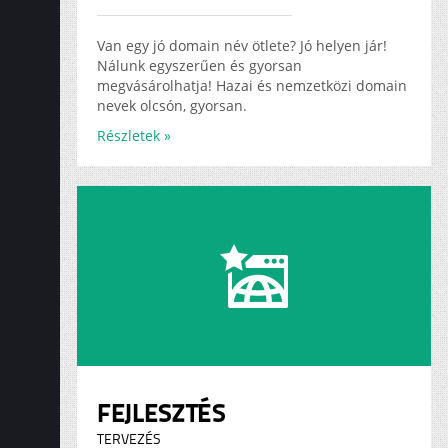
ADS
KARRIER
Van egy jó domain név ötlete? Jó helyen jár!
Nálunk egyszerűen és gyorsan
megvásárolhatja! Hazai és nemzetközi domain
nevek olcsón, gyorsan.
Részletek »
FEJLESZTÉS
TERVEZÉS