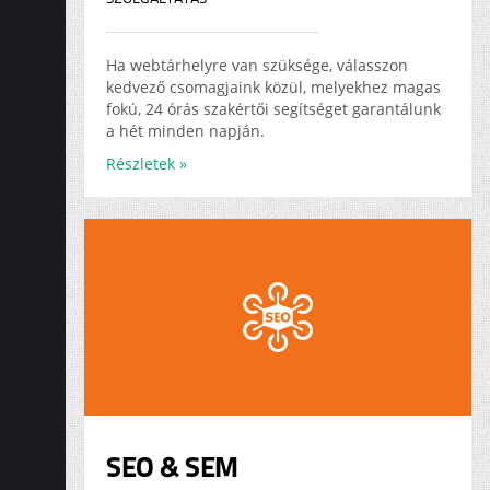
Ha webtárhelyre van szüksége, válasszon
kedvező csomagjaink közül, melyekhez magas
fokú, 24 órás szakértői segítséget garantálunk
a hét minden napján.
Részletek »
SEO & SEM