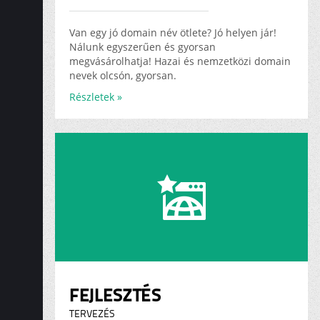
ADS
KARRIER
Van egy jó domain név ötlete? Jó helyen jár!
Nálunk egyszerűen és gyorsan
megvásárolhatja! Hazai és nemzetközi domain
nevek olcsón, gyorsan.
Részletek »
FEJLESZTÉS
TERVEZÉS